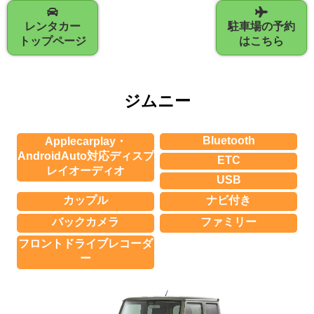
レンタカー
駐車場の予約
トップページ
はこちら
ジムニー
Bluetooth
Applecarplay・
AndroidAuto対応ディスプ
ETC
レイオーディオ
USB
カップル
ナビ付き
バックカメラ
ファミリー
フロントドライブレコーダ
ー